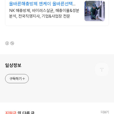
올바른해충방제 엔케이 올바른선택이
결과를바꿉니다!
NK 해충방제, 바이러스살균, 해충이물&성분
분석, 전국직영지사, 기업&사업장 전문
(새창열림)
로그 정보
일상정보
구독하기
더보기
지원금
의 다른 글