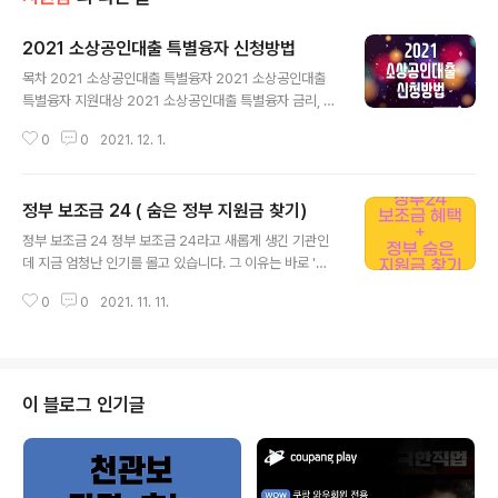
2021 소상공인대출 특별융자 신청방법
글 내용
목차 2021 소상공인대출 특별융자 2021 소상공인대출
특별융자 지원대상 2021 소상공인대출 특별융자 금리, 방
식, 기간 2021 소상공인대출 특별융자 신청방법 소상공인
0
0
2021. 12. 1.
정책자금 바로가기 2021 소상공인대출 특별융자 2021
소상공인대출 특별융자는 코로나19 손실을 보상받지 못한
소상공인 대상, 정부의 초저금리 대출 지원인 '일상회복 특
정부 보조금 24 ( 숨은 정부 지원금 찾기)
별융자' 신청이 29일부터 시작되었습니다. 지난 28일 중
글 내용
소벤처기업부는 "손실보상 비대상업종에 대해 한사람당
정부 보조금 24 정부 보조금 24라고 새롭게 생긴 기관인
1%의 초저금리로 2000만원까지 대출해준다고 밝혔습니
데 지금 엄청난 인기를 몰고 있습니다. 그 이유는 바로 '숨
다. ▶아래에 신청방법과 금리, 기간에 대해서 자세히 설명
은정부 지원금'입니다. 다양한 숨은 정부 지원금을 찾아주
해 드리도록 하겠습니다. ▶2021 소상공인 대출 특별융자
0
0
2021. 11. 11.
기에 꼭 관심을 갖고 찾아보기실 추천합니다. ▼정부 보조
신청바로가기 2021 소상공인대출 특별융자 지원대상 20
금 24란 ▼ 숨은 지원금 (1인 300만원) 바로가기 정부에
21 소상공인 대출 특별융자 대출지..
서 그동안 찾아가지 않고 방치된 수많은 혜택들을 사람들
한테 알리기 위하여 엄청난 노력을 한것이 보입니다. 다행
이도 많은 사람들 사이트를 이용하면서 수많은 보조금을
이 블로그 인기글
받아갔지만 아직도 모르시는 분들이 많습니다. 지금 당장
정부 보조금24에서 해당하는 보조금을 받으시길 바랍니
다. ♨코로나 실시간 확진자 + 이동경로 코로나 라이브 |
실시간 코로나 현황 국내/세계 코로나 확진자수를 실시간