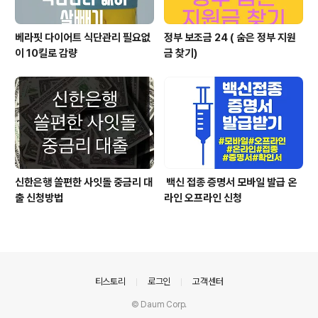
베라핏 다이어트 식단관리 필요없
정부 보조금 24 ( 숨은 정부 지원
이 10킬로 감량
금 찾기)
신한은행 쏠편한 사잇돌 중금리 대
백신 접종 증명서 모바일 발급 온
출 신청방법
라인 오프라인 신청
의안내
티스토리
로그인
고객센터
© Daum Corp.