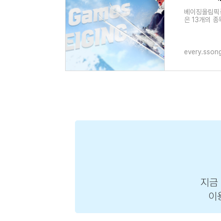
베이징올림픽중
은 13개의 
인해보겠습니
every.sson