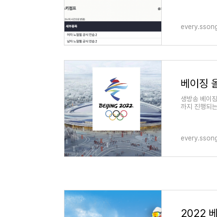
시고 현재 실
every.sson
베이징 
생방송 베이징
까지 진행되는
다. 특히 생중
every.sson
2022 