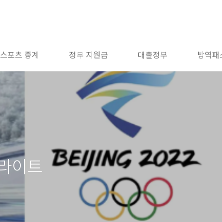
스포츠 중계
정부 지원금
대출정부
방역패
이라이트