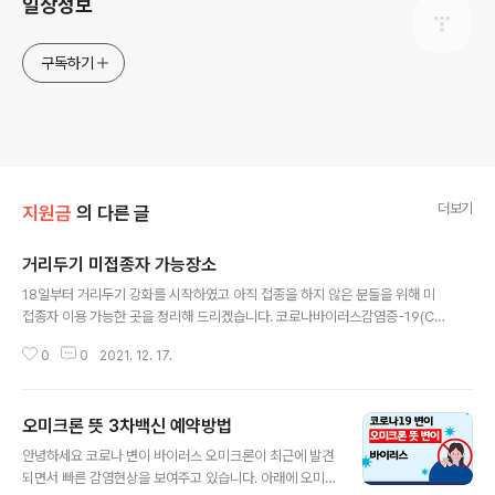
일상정보
구독하기
더보기
지원금
의 다른 글
거리두기 미접종자 가능장소
글 내용
18일부터 거리두기 강화를 시작하였고 아직 접종을 하지 않은 분들을 위해 미
접종자 이용 가능한 곳을 정리해 드리겠습니다. 코로나바이러스감염증-19(CO
VID-19) 코로나바이러스감염증-19 정식 홈페이지로 발생현황, 국내발생현황,
0
0
2021. 12. 17.
국외발생현황, 시도별발생현황, 대상별 유의사항, 생활 속 거리 두기, 공적마스
크 공급현황, 피해지원정책, 홍보자료, FAQ, 관 ncov.mohw.go.kr 문서뷰어
| 보건복지부 ncov.mohw.go.kr 목차 미접종자 이용 가능한 곳 코로나 백신
오미크론 뜻 3차백신 예약방법
예약하는 방법 방역패스, 백신패스 발급방법 미접종자 이용 가능한 곳 -(사적모
글 내용
임 규제)연말,연시 송년회,신년회 등 모임 활성화와 실내활동이 많아지는 계절
안녕하세요 코로나 변이 바이러스 오미크론이 최근에 발견
적 요인 등 감염 확산 우려를 고려, 개인 간 접촉을 감소시키기 위해 사적모임..
되면서 빠른 감염현상을 보여주고 있습니다. 아래에 오미