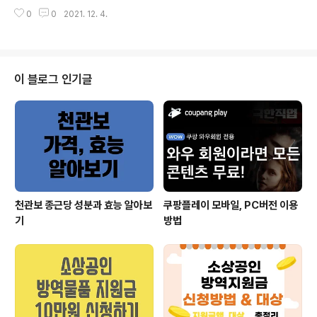
크론 뜻에 대해 자세히 알아보도록 하겠습니다. 목차 오미
0
0
2021. 12. 4.
크론 뜻 오미크론 확산세 국내 오미크론 확진자 및 동선 오
미크론 대응 위드코로나 중단 3차접종 부스터샷 사전예약
하는 방법과 기간 백신패스 방역패스 발급방법 같이 보면
유익한 글 오미크론 뜻 오미크론은 2021년 11월 9일 아프
리카 보츠와나에서 발견되었으며 오미크론 바이러스는 스
이 블로그 인기글
파이크 단백질에 유전자 변이 32개 보유하였으며 돌연변
이 16개를 보유한 델타 변이보다 두배가량 더 많으며 전염
력이 5배에 달한다는 분석이 나옵니다. 오미크론 뜻은 그
리스 문자 알파벳 15번째 글자에서 따온것이며 열세번째
글자가 누인데 뉴라고 불리게 될것을 예상하고 등..
천관보 종근당 성분과 효능 알아보
쿠팡플레이 모바일, PC버전 이용
기
방법