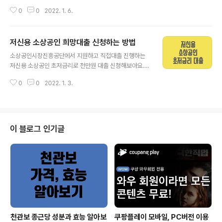
신청 방법 소상공인 피해회복 추가 지원 방안 같이 보면 좋
0
0
2022. 1. 6.
은 글 소상공인 방역지원금이란 중소벤처기업부 12월 27
일부터 지급되는 영업시간 제한 소상공인 약 70만 대상 방
역지원금입니다. 영업제한 등으로 피해가 막심한 소상공인
저신용 소상공인 희망대출 신청하는 방법
에 더욱 많이 지원되어 손실보상을 보완하며 간편하고 빠
글 내용
르게 추가 증빙 없이 지급됩니다. 그리고 6일부터 248만
소상공인시장진흥공단에서 지원하고 직접대출 진행하는
명에 소상공인 방역지원금 2차 지급을 시작하였습니다. 소
저신용 소상공인 초저금리로 천만원 대출 신청해보아요.
상공인 방역지원금 지원 대상 방역지원금 대상에는 2021
목차 저신용 소상공인 초저금리 대출 저신용 소상공인 초
년 12월 15일 이전 개업 소상공인, 소기업 약 320만 개사
0
0
2022. 1. 3.
저금리 대출 지원대상 저신용 소상공인 초저금리 대출기간
중 매출 감소 또는 감소가 예상되는 소상공인들입니다. 방
및 한도 저신용 소상공인 초저금리 10부제 저신용 소상공
역지원금 발표 시점 12월 16일 전..
인 초저금리 대출 신청방법 같이 보면 좋은 글 저신용 소상
공인 초저금리 대출 - 희망대출 3일부터 중소벤처기업부
에서 저신용 소상공인들에게 1%의 초저금리로 1000만원
이 블로그 인기글
까지 대출 지원하는 '희망대출'을 진행합니다. 연이은 코로
나 확진자 증폭에 거리두기 강화조치 연장하면서 소상공인
의 회복을 지원하기 위함이라고 합니다. 중소벤처기업부에
서 14만개사에 1조4000억원이 공급된다고 합니다. 저신
용 소상공인 초저금리 대출 지원대상 저신용 소상공인 초
저..
천관보 종근당 성분과 효능 알아보
쿠팡플레이 모바일, PC버전 이용